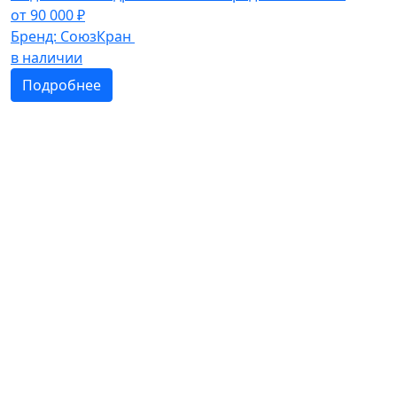
от
90 000
₽
Бренд:
СоюзКран
в наличии
Подробнее