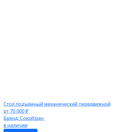
Стол подъёмный механический передвижной
от
70 000
₽
Бренд:
СоюзКран
в наличии