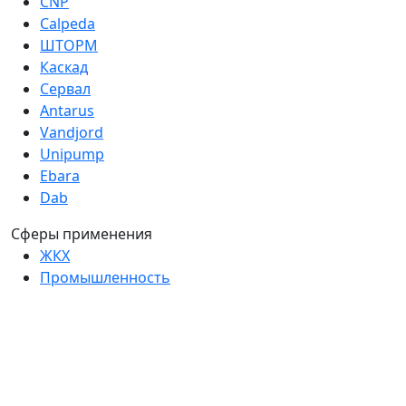
CNP
Calpeda
ШТОРМ
Каскад
Сервал
Antarus
Vandjord
Unipump
Ebara
Dab
Сферы применения
ЖКХ
Промышленность