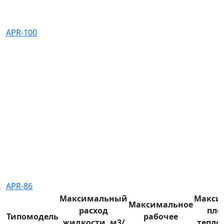
APR-100
APR-86
Максимальный
Макси
Максимальное
расход
пло
Типомодель
рабочее
жидкости, м3/
тепло