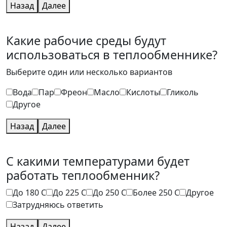
Назад
Далее
Какие рабочие среды будут
использоваться в теплообменнике?
Выберите один или несколько вариантов
Вода
Пар
Фреон
Масло
Кислоты
Гликоль
Другое
Назад
Далее
С какими температурами будет
работать теплообменник?
До 180 C
До 225 C
До 250 C
Более 250 C
Другое
Затрудняюсь ответить
Назад
Далее