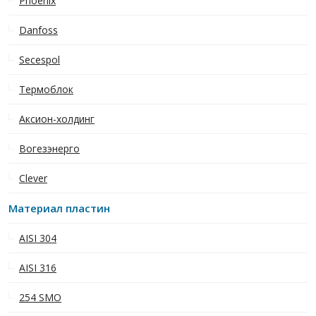
Phoenix
Danfoss
Secespol
Термоблок
Аксион-холдинг
Вогезэнерго
Clever
Материал пластин
AISI 304
AISI 316
254 SMO