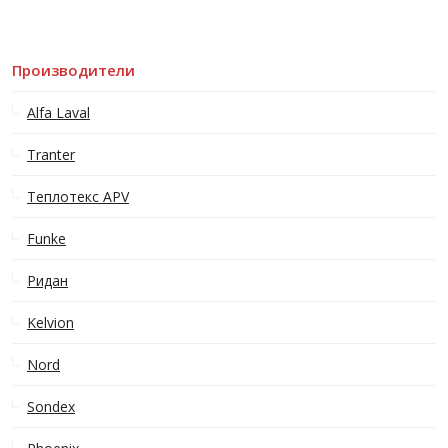
Производители
Alfa Laval
Tranter
Теплотекс APV
Funke
Ридан
Kelvion
Nord
Sondex