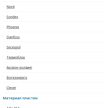
Nord
Sondex
Phoenix
Danfoss
Secespol
Термоблок
Аксион-холдинг
Вогезэнерго
Clever
Материал пластин