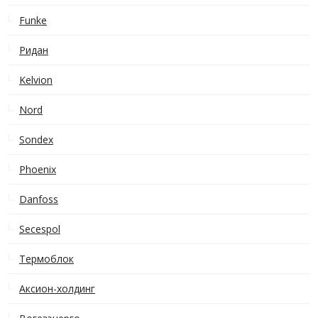
Funke
Ридан
Kelvion
Nord
Sondex
Phoenix
Danfoss
Secespol
Термоблок
Аксион-холдинг