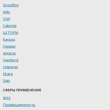
Grundfos
Wilo
CNP
Calpeda
ШТОРМ
Каскад
Сервал
Antarus
Vandjord
Unipump
Ebara
Dab
СФЕРЫ ПРИМЕНЕНИЯ
ЖКХ
Промышленность